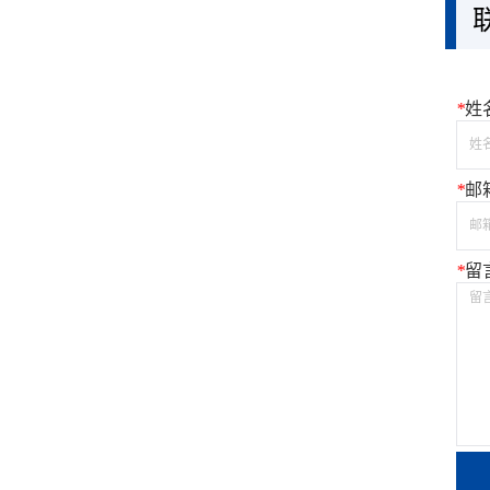
*
姓
*
邮
*
留